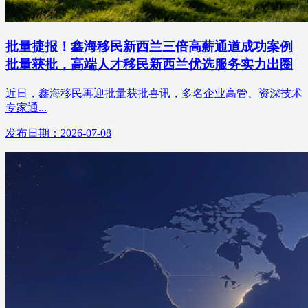
批量捷报！鑫海移民新西兰三倍高薪通道成功案例
批量获批，高端人才移民新西兰优选服务实力出圈
近日，鑫海移民再迎批量获批喜讯，多名企业高管、资深技术
专家通...
发布日期：2026-07-08