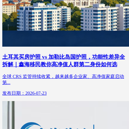
土耳其买房护照 vs 加勒比岛国护照，功能性差异全
拆解｜鑫海移民教你高净值人群第二身份如何选
全球 CRS 监管持续收紧，越来越多企业家、高净值家庭启动
第...
发布日期：2026-07-23