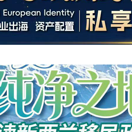
开户
安家
案例
鑫海