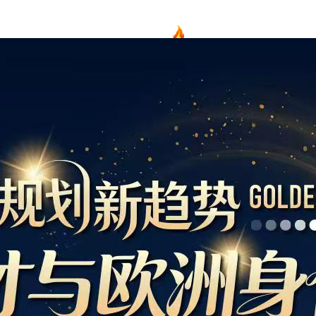
项目
新西兰
美国
欧洲
护照
澳洲
加拿大
亚洲
海房