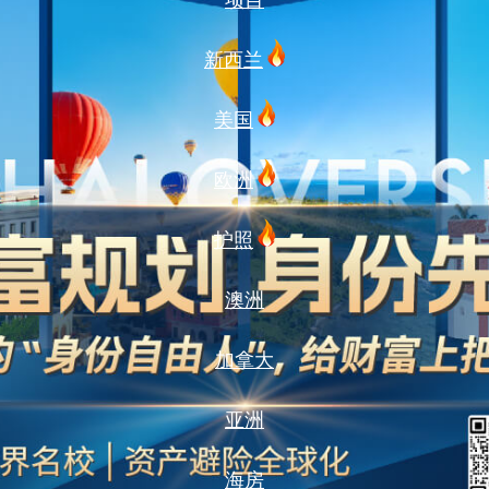
项目
新西兰
美国
欧洲
护照
澳洲
加拿大
亚洲
海房