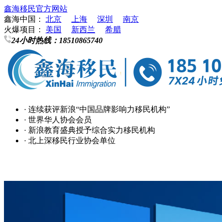
鑫海移民官方网站
鑫海中国：
北京
上海
深圳
南京
火爆项目：
美国
新西兰
希腊
24小时热线：
18510865740
· 连续获评新浪“中国品牌影响力移民机构”
· 世界华人协会会员
· 新浪教育盛典授予综合实力移民机构
· 北上深移民行业协会单位