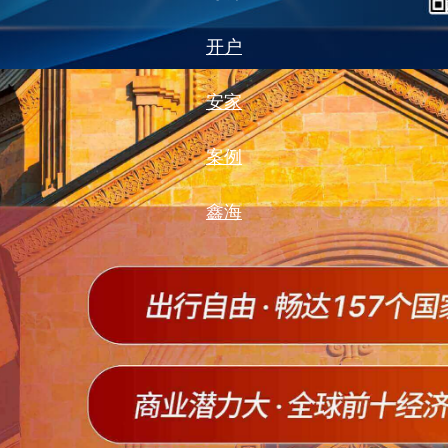
开户
安家
案例
鑫海