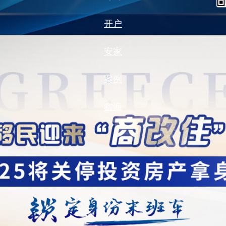
开户
安家
案例
鑫海