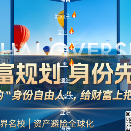
项目
新西兰
美国
欧洲
护照
澳洲
加拿大
亚洲
海房