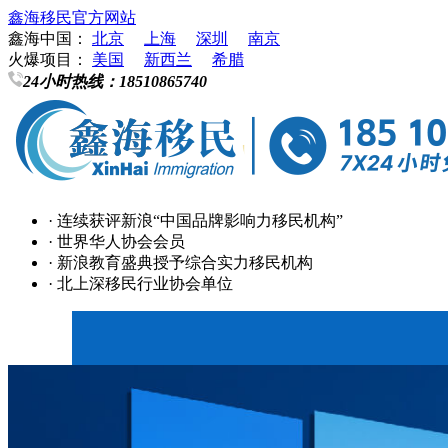
鑫海移民官方网站
鑫海中国：
北京
上海
深圳
南京
火爆项目：
美国
新西兰
希腊
24小时热线：
18510865740
· 连续获评新浪“中国品牌影响力移民机构”
· 世界华人协会会员
· 新浪教育盛典授予综合实力移民机构
· 北上深移民行业协会单位