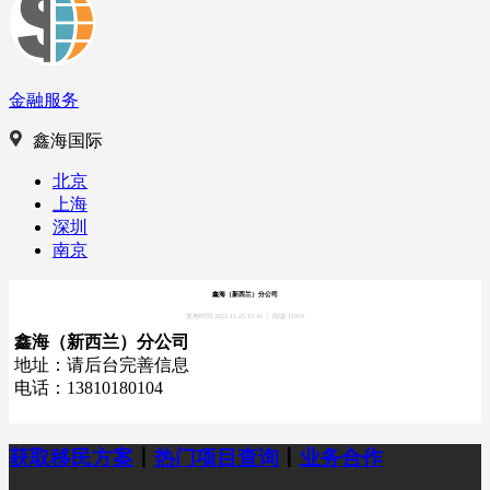
金融服务
鑫海国际
北京
上海
深圳
南京
鑫海（新西兰）分公司
发布时间:2021-11-25 15:16
|
阅读:11919
鑫海（新西兰）分公司
地址：请后台完善信息
电话：13810180104
获取移民方案
丨
热门项目查询
丨
业务合作