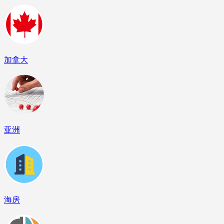
加拿大
亚洲
海房