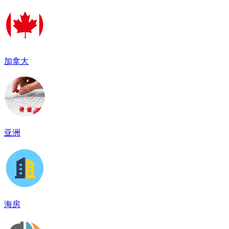
加拿大
亚洲
海房