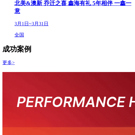
北美&澳新 乔迁之喜 鑫海有礼 5年相伴 一鑫一
意
3月1日~3月31日
全国
成功案例
更多>