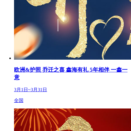
欧洲&护照 乔迁之喜 鑫海有礼 5年相伴 一鑫一
意
3月1日~3月31日
全国