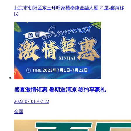
北京市朝阳区东三环呼家楼泰康金融大厦 21层-鑫海移
民
盛夏激情钜惠 暑期送清凉 签约享豪礼
2023-07-01~07-22
全国