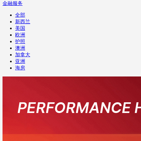
金融服务
全部
新西兰
美国
欧洲
护照
澳洲
加拿大
亚洲
海房