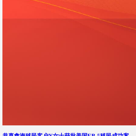
恭喜鑫海移民客户Y女士获批美国EB-5移民成功案