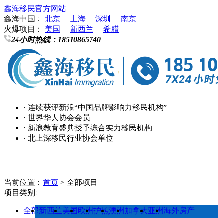
鑫海移民官方网站
鑫海中国：
北京
上海
深圳
南京
火爆项目：
美国
新西兰
希腊
24小时热线：
18510865740
· 连续获评新浪“中国品牌影响力移民机构”
· 世界华人协会会员
· 新浪教育盛典授予综合实力移民机构
· 北上深移民行业协会单位
当前位置：
首页
> 全部项目
项目类别:
全部
新西兰
美国
欧洲
护照
澳洲
加拿大
亚洲
海外房产