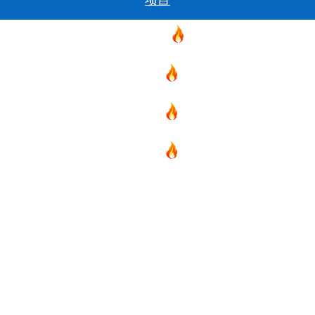
项目
新西兰
美国
欧洲
护照
澳洲
加拿大
亚洲
海房