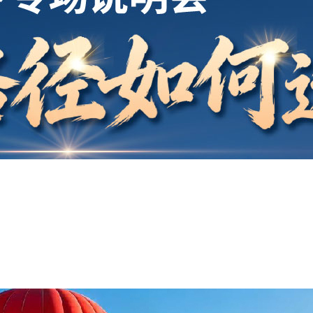
开户
安家
案例
鑫海