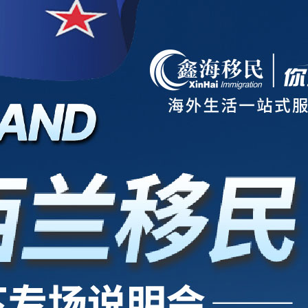
项目
新西兰
美国
欧洲
护照
澳洲
加拿大
亚洲
海房