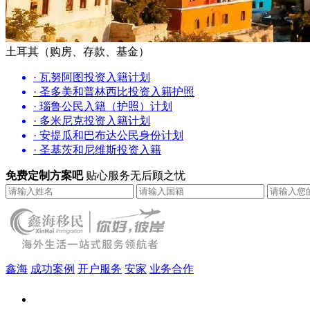
土耳其（购房、存款、基金）
· 瓦努阿图投资入籍计划
· 圣多美和普林西比投资入籍护照
· 瑙鲁公民入籍（护照）计划
· 多米尼克投资入籍计划
· 安提瓜和巴布达公民身份计划
· 圣基茨和尼维斯投资入籍
免费定制方案吧
贴心服务无后顾之忧
鑫海
成功案例
开户服务
安家
业务合作
鑫海（北京）总部