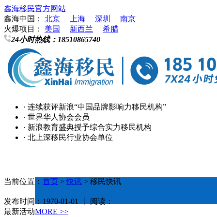
鑫海移民官方网站
鑫海中国：
北京
上海
深圳
南京
火爆项目：
美国
新西兰
希腊
24小时热线：
18510865740
· 连续获评新浪“中国品牌影响力移民机构”
· 世界华人协会会员
· 新浪教育盛典授予综合实力移民机构
· 北上深移民行业协会单位
当前位置：
首页
>
快讯
> 移民快讯
发布时间：1970-01-01 丨 阅读：
最新活动
MORE >>