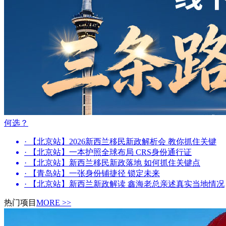
何选？
· 【北京站】2026新西兰移民新政解析会 教你抓住关键
· 【北京站】一本护照全球布局 CRS身份通行证
· 【北京站】新西兰移民新政落地 如何抓住关键点
· 【青岛站】一张身份铺捷径 锁定未来
· 【北京站】新西兰新政解读 鑫海老总亲述真实当地情况
热门项目
MORE >>