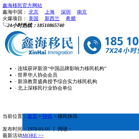
鑫海移民官方网站
鑫海中国：
北京
上海
深圳
南京
火爆项目：
美国
新西兰
希腊
24小时热线：
18510865740
· 连续获评新浪“中国品牌影响力移民机构”
· 世界华人协会会员
· 新浪教育盛典授予综合实力移民机构
· 北上深移民行业协会单位
当前位置：
首页
>
快讯
> 移民快讯
发布时间：1970-01-01 丨 阅读：
最新活动
MORE >>