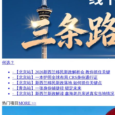
何选？
· 【北京站】2026新西兰移民新政解析会 教你抓住关键
· 【北京站】一本护照全球布局 CRS身份通行证
· 【北京站】新西兰移民新政落地 如何抓住关键点
· 【青岛站】一张身份铺捷径 锁定未来
· 【北京站】新西兰新政解读 鑫海老总亲述真实当地情况
热门项目
MORE >>