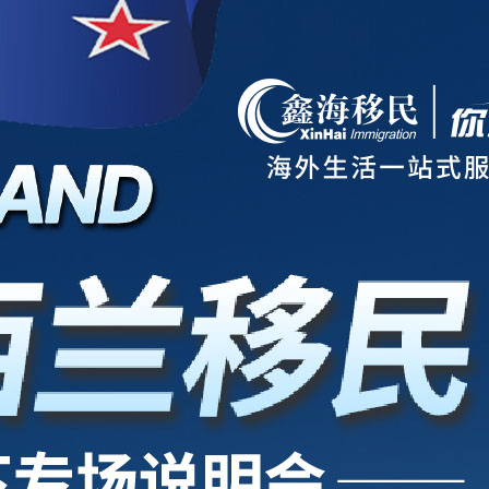
项目
新西兰
美国
欧洲
护照
澳洲
加拿大
亚洲
海房