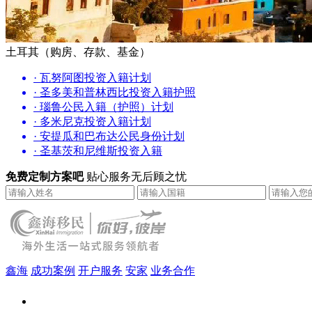
土耳其（购房、存款、基金）
· 瓦努阿图投资入籍计划
· 圣多美和普林西比投资入籍护照
· 瑙鲁公民入籍（护照）计划
· 多米尼克投资入籍计划
· 安提瓜和巴布达公民身份计划
· 圣基茨和尼维斯投资入籍
免费定制方案吧
贴心服务无后顾之忧
鑫海
成功案例
开户服务
安家
业务合作
鑫海（北京）总部