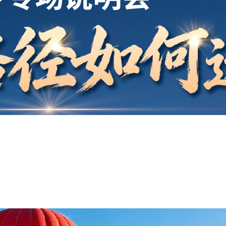
开户
安家
案例
鑫海