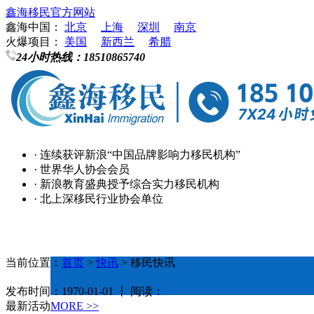
鑫海移民官方网站
鑫海中国：
北京
上海
深圳
南京
火爆项目：
美国
新西兰
希腊
24小时热线：
18510865740
· 连续获评新浪“中国品牌影响力移民机构”
· 世界华人协会会员
· 新浪教育盛典授予综合实力移民机构
· 北上深移民行业协会单位
当前位置：
首页
>
快讯
> 移民快讯
发布时间：1970-01-01 丨 阅读：
最新活动
MORE >>