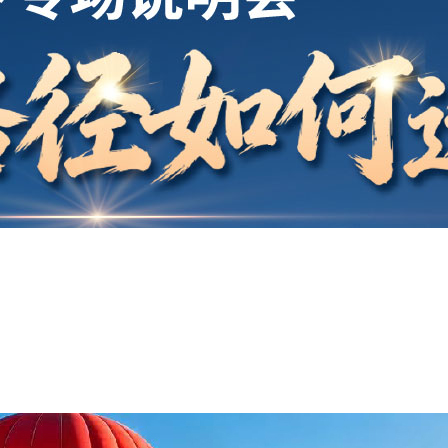
开户
安家
案例
鑫海