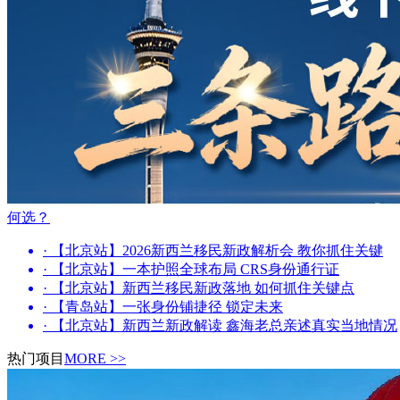
何选？
· 【北京站】2026新西兰移民新政解析会 教你抓住关键
· 【北京站】一本护照全球布局 CRS身份通行证
· 【北京站】新西兰移民新政落地 如何抓住关键点
· 【青岛站】一张身份铺捷径 锁定未来
· 【北京站】新西兰新政解读 鑫海老总亲述真实当地情况
热门项目
MORE >>