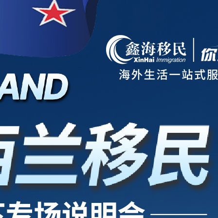
项目
新西兰
美国
欧洲
护照
澳洲
加拿大
亚洲
海房