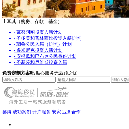
土耳其（购房、存款、基金）
· 瓦努阿图投资入籍计划
· 圣多美和普林西比投资入籍护照
· 瑙鲁公民入籍（护照）计划
· 多米尼克投资入籍计划
· 安提瓜和巴布达公民身份计划
· 圣基茨和尼维斯投资入籍
免费定制方案吧
贴心服务无后顾之忧
鑫海
成功案例
开户服务
安家
业务合作
鑫海（北京）总部