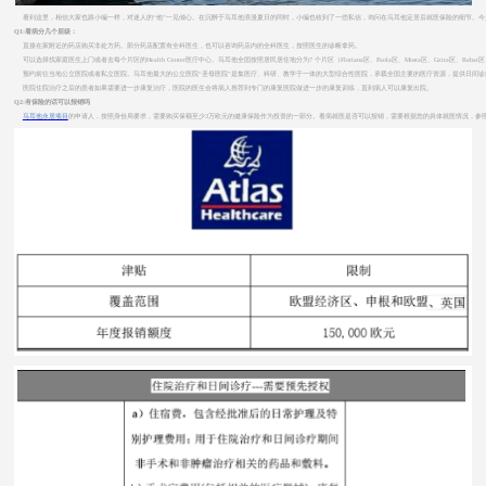
看到这里，相信大家也跟小编一样，对迷人的“他”一见倾心。在沉醉于马耳他浪漫夏日的同时，小编也收到了一些私信，询问在马耳他定居后就医保险的细节。今
Q1:看病分几个层级：
直接在家附近的药店购买非处方药。部分药店配置有全科医生，也可以咨询药店内的全科医生，按照医生的诊断拿药。
可以选择找家庭医生上门或者去每个片区的Health Center医疗中心。马耳他全国按照居民居住地分为7 个片区（Floriana区、Paola区、Mosta区、
预约前往当地公立医院或者私立医院。马耳他最大的公立医院“圣母医院”是集医疗、科研、教学于一体的大型综合性医院，承载全国主要的医疗资源，提供日间诊疗、
医院住院治疗之后的患者如果需要进一步康复治疗，医院的医生会将病人推荐到专门的康复医院做进一步的康复训练，直到病人可以康复出院。
Q2:有保险的话可以报销吗
马耳他永居项目
的申请人，按照身份局要求，需要购买保额至少3万欧元的健康保险作为投资的一部分。看病就医是否可以报销，需要根据您的具体就医情况，参照