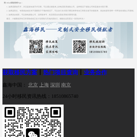
附:Atlas保险报销Tips：
1. 如果需要做手术，并且提前知道手术日期，可以通过保险单上的电话联系保险公司。这种情况下保险公司将直接支付医疗费。
2. 如果是医生、专家就诊或任何不需要医疗干预的情况下，可以自行支付医疗费后将带有自己和医生签字的索赔单、就诊收据等资料一同寄送给保险公司报销。
3. 如果急诊就医，可以致电保险公司，说明保单号，然后医院会负责处理相关费用问题。
最后，小编预祝所有已经登陆或者正在计划登陆马耳他的朋友们，都能在这里度过一段美好时光！
获取移民方案
丨
热门项目查询
丨
业务合作
鑫海中国：
北京
上海
深圳
南京
24小时移民资讯热线：18510865740