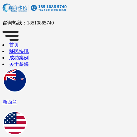
咨询热线：
18510865740
首页
移民快讯
成功案例
关于鑫海
新西兰