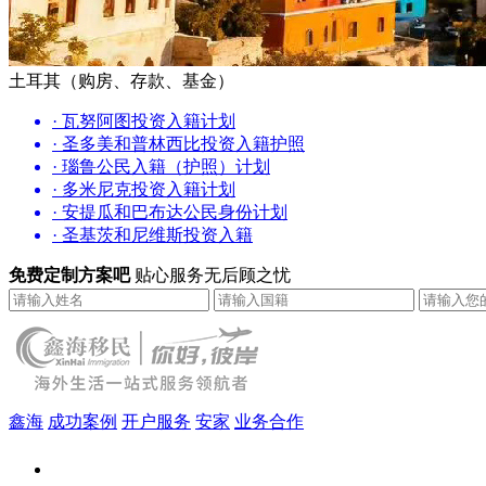
土耳其（购房、存款、基金）
· 瓦努阿图投资入籍计划
· 圣多美和普林西比投资入籍护照
· 瑙鲁公民入籍（护照）计划
· 多米尼克投资入籍计划
· 安提瓜和巴布达公民身份计划
· 圣基茨和尼维斯投资入籍
免费定制方案吧
贴心服务无后顾之忧
鑫海
成功案例
开户服务
安家
业务合作
鑫海（北京）总部