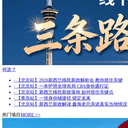
何选？
· 【北京站】2026新西兰移民新政解析会 教你抓住关键
· 【北京站】一本护照全球布局 CRS身份通行证
· 【北京站】新西兰移民新政落地 如何抓住关键点
· 【青岛站】一张身份铺捷径 锁定未来
· 【北京站】新西兰新政解读 鑫海老总亲述真实当地情况
热门项目
MORE >>