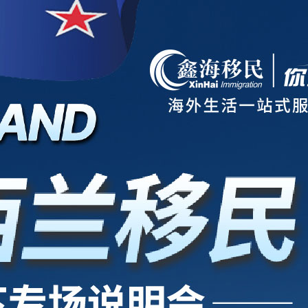
项目
新西兰
美国
欧洲
护照
澳洲
加拿大
亚洲
海房