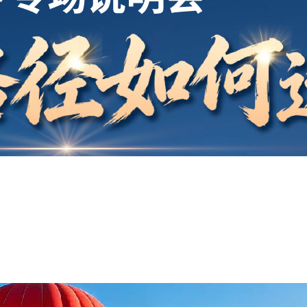
开户
安家
案例
鑫海