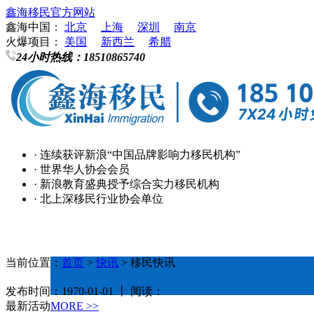
鑫海移民官方网站
鑫海中国：
北京
上海
深圳
南京
火爆项目：
美国
新西兰
希腊
24小时热线：
18510865740
· 连续获评新浪“中国品牌影响力移民机构”
· 世界华人协会会员
· 新浪教育盛典授予综合实力移民机构
· 北上深移民行业协会单位
当前位置：
首页
>
快讯
> 移民快讯
发布时间：1970-01-01 丨 阅读：
最新活动
MORE >>