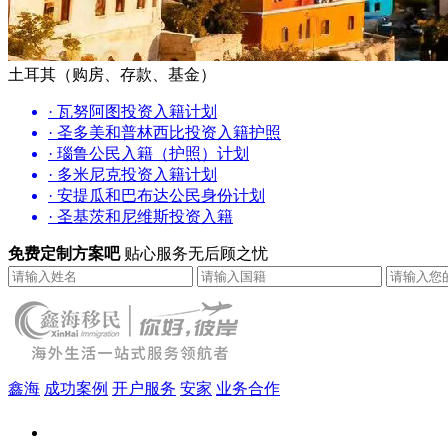
土耳其（购房、存款、基金）
· 瓦努阿图投资入籍计划
· 圣多美和普林西比投资入籍护照
· 瑙鲁公民入籍（护照）计划
· 多米尼克投资入籍计划
· 安提瓜和巴布达公民身份计划
· 圣基茨和尼维斯投资入籍
免费定制方案吧
贴心服务无后顾之忧
鑫海
成功案例
开户服务
安家
业务合作
鑫海（北京）总部