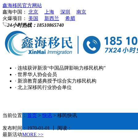
鑫海移民官方网站
鑫海中国：
北京
上海
深圳
南京
火爆项目：
美国
新西兰
希腊
24小时热线：
18510865740
· 连续获评新浪“中国品牌影响力移民机构”
· 世界华人协会会员
· 新浪教育盛典授予综合实力移民机构
· 北上深移民行业协会单位
当前位置：
首页
>
快讯
> 移民快讯
发布时间：1970-01-01 丨 阅读：
最新活动
MORE >>