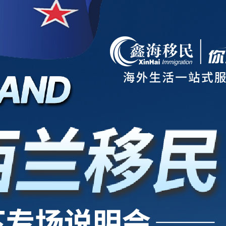
项目
新西兰
美国
欧洲
护照
澳洲
加拿大
亚洲
海房