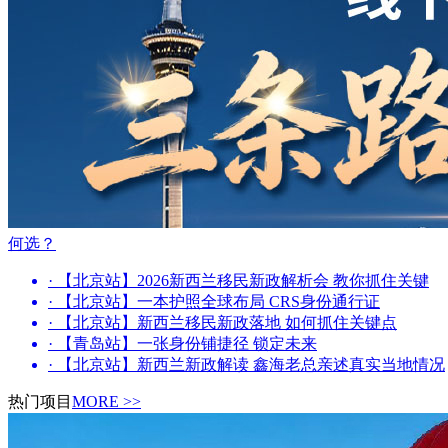
何选？
· 【北京站】2026新西兰移民新政解析会 教你抓住关键
· 【北京站】一本护照全球布局 CRS身份通行证
· 【北京站】新西兰移民新政落地 如何抓住关键点
· 【青岛站】一张身份铺捷径 锁定未来
· 【北京站】新西兰新政解读 鑫海老总亲述真实当地情况
热门项目
MORE >>