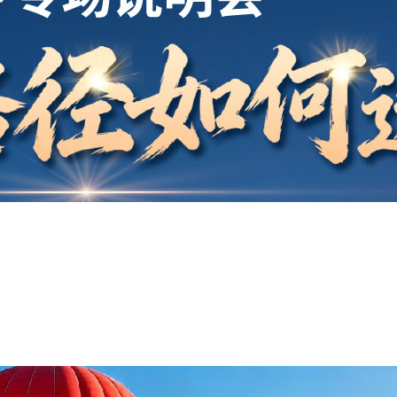
开户
安家
案例
鑫海