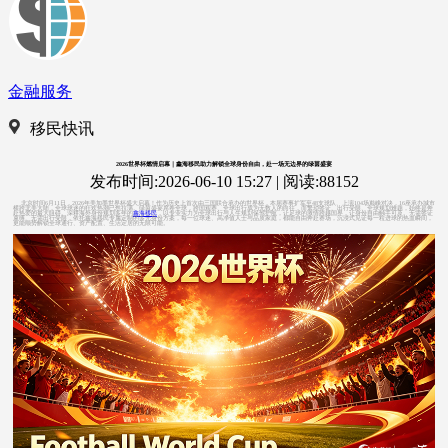
金融服务
移民快讯
2026世界杯燃情启幕｜鑫海移民助力解锁全球身份自由，赴一场无边界的绿茵盛宴
发布时间:2026-06-10 15:27
|
阅读:88152
北京时间6月11日，2026年美加墨世界杯盛大启幕！作为历史上首次由三国联合承办的世界杯，本届赛事扩军至48支球队、上演104场巅峰对决，16座承办城市
横跨北美大陆，全球球迷的狂欢热潮已然拉满。绿茵盛宴席卷全球，跨国观赛、全球出行成为无数人的向往，而繁琐签证、出行受限、全球规划难题，始终是奔
赴热爱的最大阻碍。深耕海外身份规划多年的
鑫海移民
，以专业实力为全球出行与人生规划保驾护航，让足球的激情跨越国界，让身份自由触手可及。无需签证
束缚、无需出行受限，依托鑫海移民专属定制的多元身份方案，每一位球迷、高净值人士与品质家庭，都能自由奔赴赛场，沉浸式见证每一粒进球的热血瞬间，
更能顺势解锁全球通行、资产配置、生活定居的无限可能。