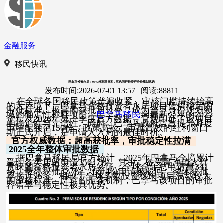
金融服务
移民快讯
巴拿马投资永居：96%超高获批率，三代同行轻资产身份规划优选
发布时间:2026-07-01 13:57
|
阅读:88811
在全球各国移民政策普遍收紧、审核门槛持续抬高
的大环境下，巴拿马合格投资者永居项目凭借稳定的
审批标准、极高的获批通过率，成为当下身份规划领
域的确定性标杆项目。
巴拿马移民
局最新公示的2025
全年及2026年第一季度官方数据，直观印证了该项目
的稳定性与靠谱性。同时，巴拿马政府官宣提升月度
审理配额至150份，政策宽松、审批高效的红利窗口
期正式开启，是申请人入局的最佳时机。
官方权威数据：超高获批率，审批稳定性拉满
2025全年整体审批数据
据巴拿马移民局官方统计，2025年巴拿马全境累计
受理各类居留申请35017份。其中，备受高净值人群
青睐的合格投资者永居签证，全球全年总申请量341
份，最终获批327份，仅14份申请被驳回，整体获批
率接近96%。相较于全球多数投资移民项目波动较大
的审核标准、严苛的拒签机制，巴拿马该项目的审批
容错率与稳定性极具优势。