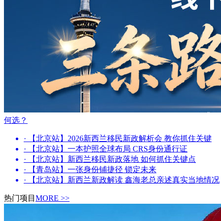
何选？
· 【北京站】2026新西兰移民新政解析会 教你抓住关键
· 【北京站】一本护照全球布局 CRS身份通行证
· 【北京站】新西兰移民新政落地 如何抓住关键点
· 【青岛站】一张身份铺捷径 锁定未来
· 【北京站】新西兰新政解读 鑫海老总亲述真实当地情况
热门项目
MORE >>