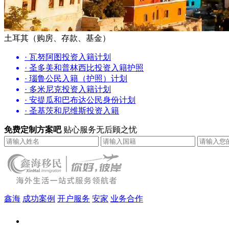
土耳其（购房、存款、基金）
· 瓦努阿图投资入籍计划
· 圣多美和普林西比投资入籍护照
· 瑙鲁公民入籍（护照）计划
· 多米尼克投资入籍计划
· 安提瓜和巴布达公民身份计划
· 圣基茨和尼维斯投资入籍
免费定制方案吧
贴心服务无后顾之忧
鑫海
成功案例
开户服务
安家
业务合作
鑫海（北京）总部