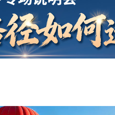
开户
安家
案例
鑫海