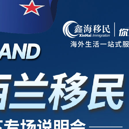
项目
新西兰
美国
欧洲
护照
澳洲
加拿大
亚洲
海房