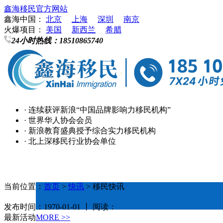
鑫海移民官方网站
鑫海中国：
北京
上海
深圳
南京
火爆项目：
美国
新西兰
希腊
24小时热线：
18510865740
· 连续获评新浪“中国品牌影响力移民机构”
· 世界华人协会会员
· 新浪教育盛典授予综合实力移民机构
· 北上深移民行业协会单位
当前位置：
首页
>
快讯
> 移民快讯
发布时间：1970-01-01 丨 阅读：
最新活动
MORE >>