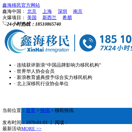
鑫海移民官方网站
鑫海中国：
北京
上海
深圳
南京
火爆项目：
美国
新西兰
希腊
24小时热线：
18510865740
· 连续获评新浪“中国品牌影响力移民机构”
· 世界华人协会会员
· 新浪教育盛典授予综合实力移民机构
· 北上深移民行业协会单位
当前位置：
首页
>
快讯
> 移民快讯
发布时间：1970-01-01 丨 阅读：
最新活动
MORE >>