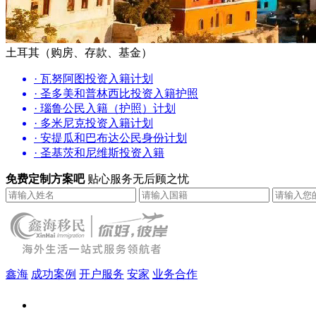
土耳其（购房、存款、基金）
· 瓦努阿图投资入籍计划
· 圣多美和普林西比投资入籍护照
· 瑙鲁公民入籍（护照）计划
· 多米尼克投资入籍计划
· 安提瓜和巴布达公民身份计划
· 圣基茨和尼维斯投资入籍
免费定制方案吧
贴心服务无后顾之忧
鑫海
成功案例
开户服务
安家
业务合作
鑫海（北京）总部