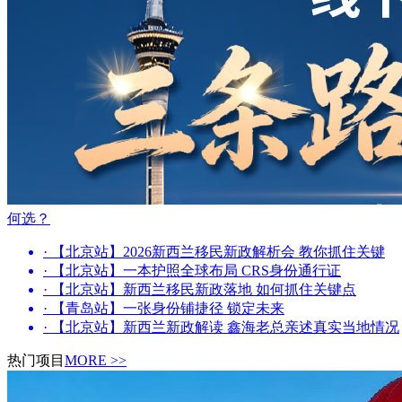
何选？
· 【北京站】2026新西兰移民新政解析会 教你抓住关键
· 【北京站】一本护照全球布局 CRS身份通行证
· 【北京站】新西兰移民新政落地 如何抓住关键点
· 【青岛站】一张身份铺捷径 锁定未来
· 【北京站】新西兰新政解读 鑫海老总亲述真实当地情况
热门项目
MORE >>