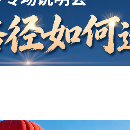
开户
安家
案例
鑫海