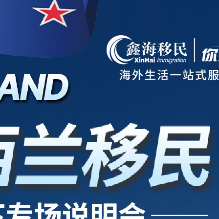
项目
新西兰
美国
欧洲
护照
澳洲
加拿大
亚洲
海房