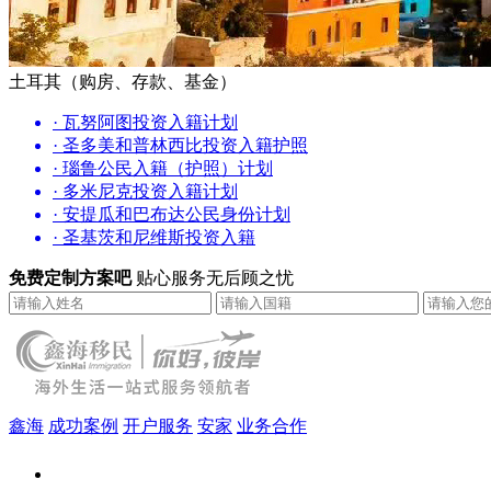
土耳其（购房、存款、基金）
· 瓦努阿图投资入籍计划
· 圣多美和普林西比投资入籍护照
· 瑙鲁公民入籍（护照）计划
· 多米尼克投资入籍计划
· 安提瓜和巴布达公民身份计划
· 圣基茨和尼维斯投资入籍
免费定制方案吧
贴心服务无后顾之忧
鑫海
成功案例
开户服务
安家
业务合作
鑫海（北京）总部