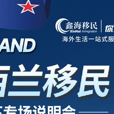
项目
新西兰
美国
欧洲
护照
澳洲
加拿大
亚洲
海房