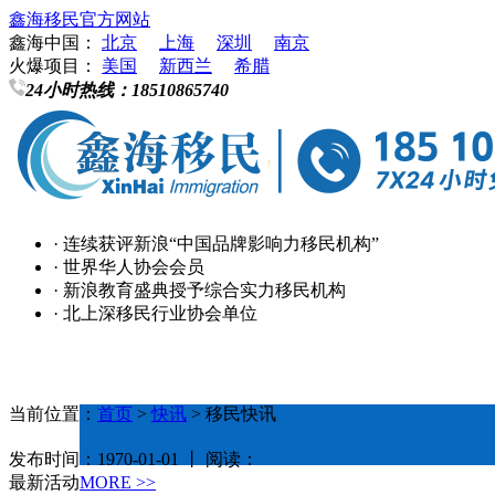
鑫海移民官方网站
鑫海中国：
北京
上海
深圳
南京
火爆项目：
美国
新西兰
希腊
24小时热线：
18510865740
· 连续获评新浪“中国品牌影响力移民机构”
· 世界华人协会会员
· 新浪教育盛典授予综合实力移民机构
· 北上深移民行业协会单位
当前位置：
首页
>
快讯
> 移民快讯
发布时间：1970-01-01 丨 阅读：
最新活动
MORE >>