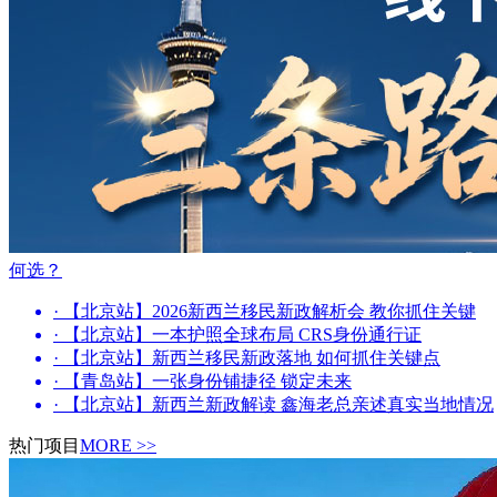
何选？
· 【北京站】2026新西兰移民新政解析会 教你抓住关键
· 【北京站】一本护照全球布局 CRS身份通行证
· 【北京站】新西兰移民新政落地 如何抓住关键点
· 【青岛站】一张身份铺捷径 锁定未来
· 【北京站】新西兰新政解读 鑫海老总亲述真实当地情况
热门项目
MORE >>