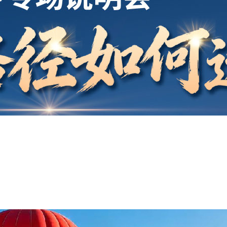
开户
安家
案例
鑫海