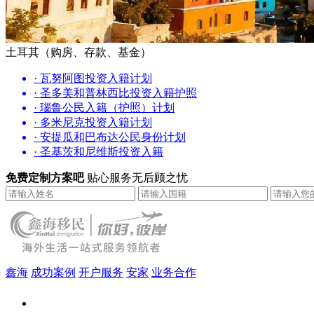
土耳其（购房、存款、基金）
· 瓦努阿图投资入籍计划
· 圣多美和普林西比投资入籍护照
· 瑙鲁公民入籍（护照）计划
· 多米尼克投资入籍计划
· 安提瓜和巴布达公民身份计划
· 圣基茨和尼维斯投资入籍
免费定制方案吧
贴心服务无后顾之忧
鑫海
成功案例
开户服务
安家
业务合作
鑫海（北京）总部