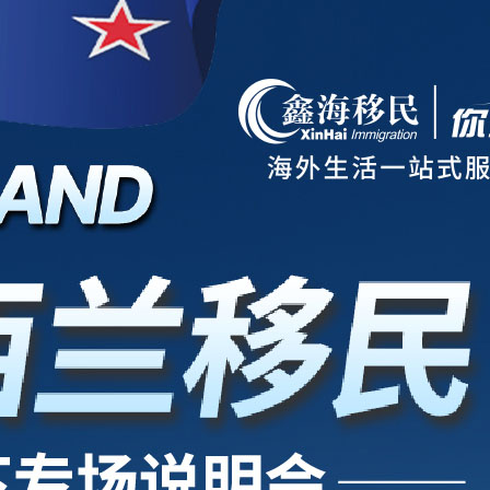
项目
新西兰
美国
欧洲
护照
澳洲
加拿大
亚洲
海房