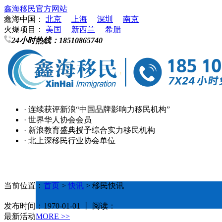
鑫海移民官方网站
鑫海中国：
北京
上海
深圳
南京
火爆项目：
美国
新西兰
希腊
24小时热线：
18510865740
· 连续获评新浪“中国品牌影响力移民机构”
· 世界华人协会会员
· 新浪教育盛典授予综合实力移民机构
· 北上深移民行业协会单位
当前位置：
首页
>
快讯
> 移民快讯
发布时间：1970-01-01 丨 阅读：
最新活动
MORE >>