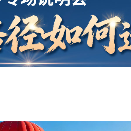
开户
安家
案例
鑫海