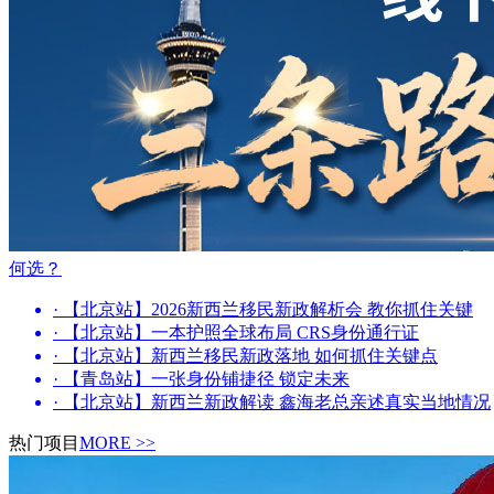
何选？
· 【北京站】2026新西兰移民新政解析会 教你抓住关键
· 【北京站】一本护照全球布局 CRS身份通行证
· 【北京站】新西兰移民新政落地 如何抓住关键点
· 【青岛站】一张身份铺捷径 锁定未来
· 【北京站】新西兰新政解读 鑫海老总亲述真实当地情况
热门项目
MORE >>