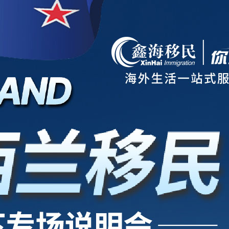
项目
新西兰
美国
欧洲
护照
澳洲
加拿大
亚洲
海房