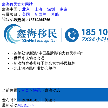
鑫海移民官方网站
鑫海中国：
北京
上海
深圳
南京
火爆项目：
美国
新西兰
希腊
24小时热线：
18510865740
· 连续获评新浪“中国品牌影响力移民机构”
· 世界华人协会会员
· 新浪教育盛典授予综合实力移民机构
· 北上深移民行业协会单位
当前位置：
首页
>
快讯
> 鑫海动态
发布时间：1970-01-01 丨 阅读：
最新活动
MORE >>