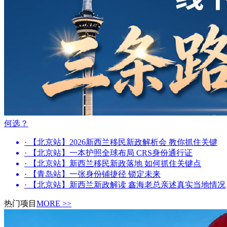
何选？
· 【北京站】2026新西兰移民新政解析会 教你抓住关键
· 【北京站】一本护照全球布局 CRS身份通行证
· 【北京站】新西兰移民新政落地 如何抓住关键点
· 【青岛站】一张身份铺捷径 锁定未来
· 【北京站】新西兰新政解读 鑫海老总亲述真实当地情况
热门项目
MORE >>