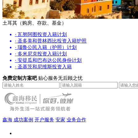
土耳其（购房、存款、基金）
· 瓦努阿图投资入籍计划
· 圣多美和普林西比投资入籍护照
· 瑙鲁公民入籍（护照）计划
· 多米尼克投资入籍计划
· 安提瓜和巴布达公民身份计划
· 圣基茨和尼维斯投资入籍
免费定制方案吧
贴心服务无后顾之忧
鑫海
成功案例
开户服务
安家
业务合作
鑫海（北京）总部