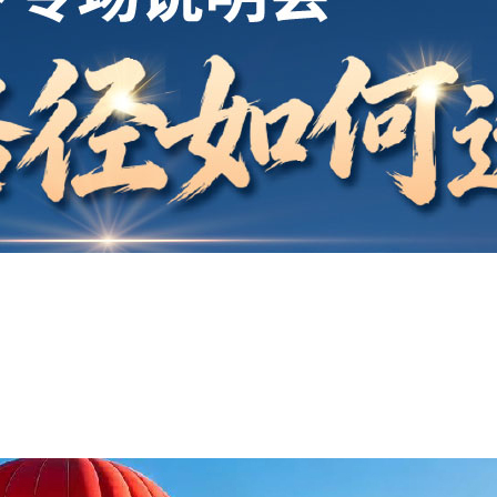
开户
安家
案例
鑫海