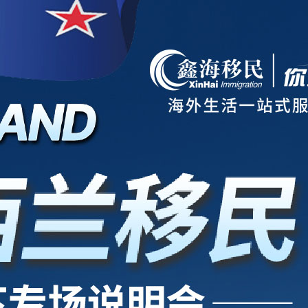
项目
新西兰
美国
欧洲
护照
澳洲
加拿大
亚洲
海房