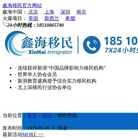
鑫海移民官方网站
鑫海中国：
北京
上海
深圳
南京
火爆项目：
美国
新西兰
希腊
24小时热线：
18510865740
· 连续获评新浪“中国品牌影响力移民机构”
· 世界华人协会会员
· 新浪教育盛典授予综合实力移民机构
· 北上深移民行业协会单位
当前位置：
首页
>
快讯
> 移民快讯
发布时间：1970-01-01 丨 阅读：
最新活动
MORE >>