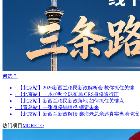
何选？
· 【北京站】2026新西兰移民新政解析会 教你抓住关键
· 【北京站】一本护照全球布局 CRS身份通行证
· 【北京站】新西兰移民新政落地 如何抓住关键点
· 【青岛站】一张身份铺捷径 锁定未来
· 【北京站】新西兰新政解读 鑫海老总亲述真实当地情况
热门项目
MORE >>