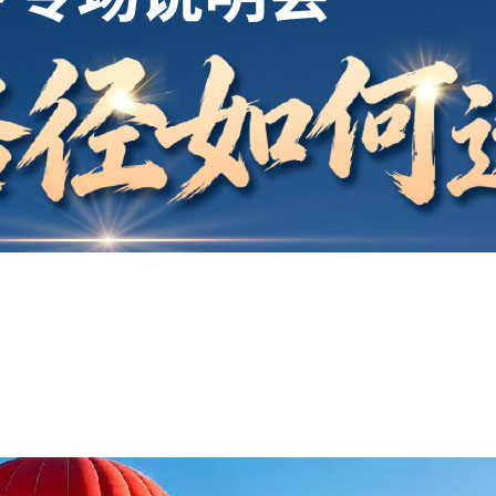
开户
安家
案例
鑫海