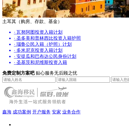
土耳其（购房、存款、基金）
· 瓦努阿图投资入籍计划
· 圣多美和普林西比投资入籍护照
· 瑙鲁公民入籍（护照）计划
· 多米尼克投资入籍计划
· 安提瓜和巴布达公民身份计划
· 圣基茨和尼维斯投资入籍
免费定制方案吧
贴心服务无后顾之忧
鑫海
成功案例
开户服务
安家
业务合作
鑫海（北京）总部