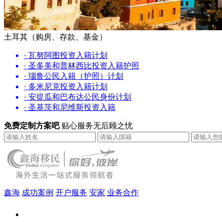
土耳其（购房、存款、基金）
· 瓦努阿图投资入籍计划
· 圣多美和普林西比投资入籍护照
· 瑙鲁公民入籍（护照）计划
· 多米尼克投资入籍计划
· 安提瓜和巴布达公民身份计划
· 圣基茨和尼维斯投资入籍
免费定制方案吧
贴心服务无后顾之忧
鑫海
成功案例
开户服务
安家
业务合作
鑫海（北京）总部