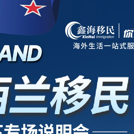
项目
新西兰
美国
欧洲
护照
澳洲
加拿大
亚洲
海房