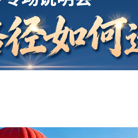
开户
安家
案例
鑫海