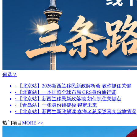
何选？
· 【北京站】2026新西兰移民新政解析会 教你抓住关键
· 【北京站】一本护照全球布局 CRS身份通行证
· 【北京站】新西兰移民新政落地 如何抓住关键点
· 【青岛站】一张身份铺捷径 锁定未来
· 【北京站】新西兰新政解读 鑫海老总亲述真实当地情况
热门项目
MORE >>