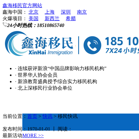
鑫海移民官方网站
鑫海中国：
北京
上海
深圳
南京
火爆项目：
美国
新西兰
希腊
24小时热线：
18510865740
· 连续获评新浪“中国品牌影响力移民机构”
· 世界华人协会会员
· 新浪教育盛典授予综合实力移民机构
· 北上深移民行业协会单位
当前位置：
首页
>
快讯
> 移民快讯
发布时间：1970-01-01 丨 阅读：
最新活动
MORE >>