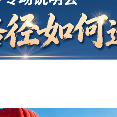
开户
安家
案例
鑫海