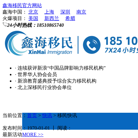
鑫海移民官方网站
鑫海中国：
北京
上海
深圳
南京
火爆项目：
美国
新西兰
希腊
24小时热线：
18510865740
· 连续获评新浪“中国品牌影响力移民机构”
· 世界华人协会会员
· 新浪教育盛典授予综合实力移民机构
· 北上深移民行业协会单位
当前位置：
首页
>
快讯
> 移民快讯
发布时间：1970-01-01 丨 阅读：
最新活动
MORE >>