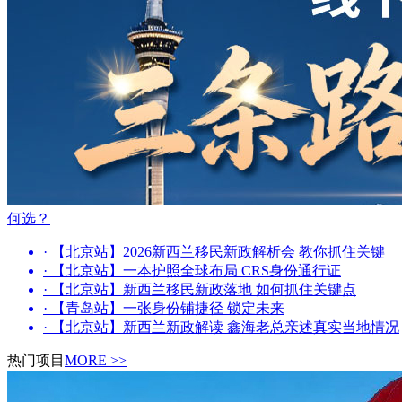
何选？
· 【北京站】2026新西兰移民新政解析会 教你抓住关键
· 【北京站】一本护照全球布局 CRS身份通行证
· 【北京站】新西兰移民新政落地 如何抓住关键点
· 【青岛站】一张身份铺捷径 锁定未来
· 【北京站】新西兰新政解读 鑫海老总亲述真实当地情况
热门项目
MORE >>