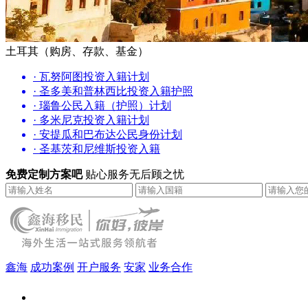
土耳其（购房、存款、基金）
· 瓦努阿图投资入籍计划
· 圣多美和普林西比投资入籍护照
· 瑙鲁公民入籍（护照）计划
· 多米尼克投资入籍计划
· 安提瓜和巴布达公民身份计划
· 圣基茨和尼维斯投资入籍
免费定制方案吧
贴心服务无后顾之忧
鑫海
成功案例
开户服务
安家
业务合作
鑫海（北京）总部