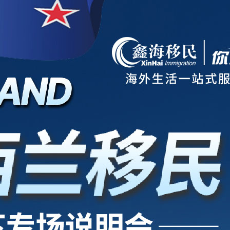
项目
新西兰
美国
欧洲
护照
澳洲
加拿大
亚洲
海房