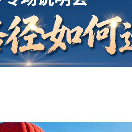
开户
安家
案例
鑫海