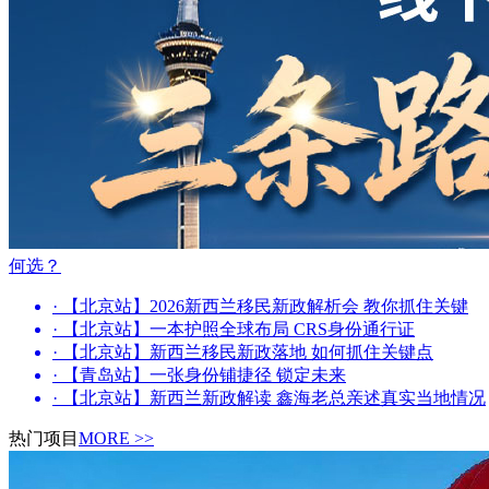
何选？
· 【北京站】2026新西兰移民新政解析会 教你抓住关键
· 【北京站】一本护照全球布局 CRS身份通行证
· 【北京站】新西兰移民新政落地 如何抓住关键点
· 【青岛站】一张身份铺捷径 锁定未来
· 【北京站】新西兰新政解读 鑫海老总亲述真实当地情况
热门项目
MORE >>