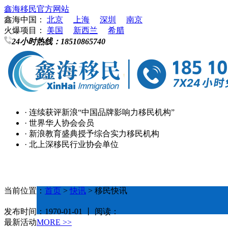
鑫海移民官方网站
鑫海中国：
北京
上海
深圳
南京
火爆项目：
美国
新西兰
希腊
24小时热线：
18510865740
· 连续获评新浪“中国品牌影响力移民机构”
· 世界华人协会会员
· 新浪教育盛典授予综合实力移民机构
· 北上深移民行业协会单位
当前位置：
首页
>
快讯
> 移民快讯
发布时间：1970-01-01 丨 阅读：
最新活动
MORE >>