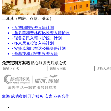
土耳其（购房、存款、基金）
· 瓦努阿图投资入籍计划
· 圣多美和普林西比投资入籍护照
· 瑙鲁公民入籍（护照）计划
· 多米尼克投资入籍计划
· 安提瓜和巴布达公民身份计划
· 圣基茨和尼维斯投资入籍
免费定制方案吧
贴心服务无后顾之忧
鑫海
成功案例
开户服务
安家
业务合作
鑫海（北京）总部