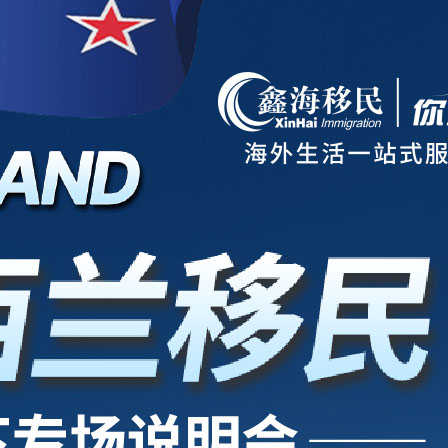
项目
新西兰
美国
欧洲
护照
澳洲
加拿大
亚洲
海房