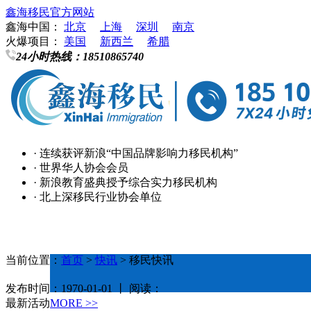
鑫海移民官方网站
鑫海中国：
北京
上海
深圳
南京
火爆项目：
美国
新西兰
希腊
24小时热线：
18510865740
· 连续获评新浪“中国品牌影响力移民机构”
· 世界华人协会会员
· 新浪教育盛典授予综合实力移民机构
· 北上深移民行业协会单位
当前位置：
首页
>
快讯
> 移民快讯
发布时间：1970-01-01 丨 阅读：
最新活动
MORE >>