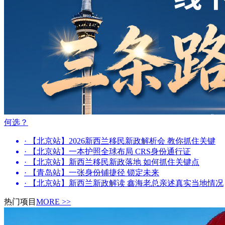
何选？
· 【北京站】2026新西兰移民新政解析会 教你抓住关键
· 【北京站】一本护照全球布局 CRS身份通行证
· 【北京站】新西兰移民新政落地 如何抓住关键点
· 【青岛站】一张身份铺捷径 锁定未来
· 【北京站】新西兰新政解读 鑫海老总亲述真实当地情况
热门项目
MORE >>