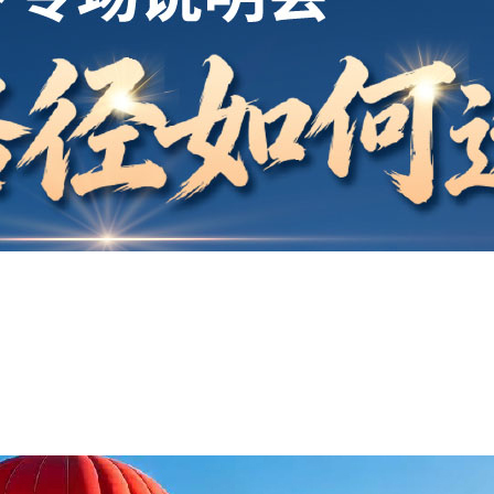
开户
安家
案例
鑫海