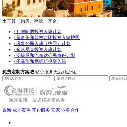
土耳其（购房、存款、基金）
· 瓦努阿图投资入籍计划
· 圣多美和普林西比投资入籍护照
· 瑙鲁公民入籍（护照）计划
· 多米尼克投资入籍计划
· 安提瓜和巴布达公民身份计划
· 圣基茨和尼维斯投资入籍
免费定制方案吧
贴心服务无后顾之忧
鑫海
成功案例
开户服务
安家
业务合作
鑫海（北京）总部