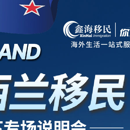
项目
新西兰
美国
欧洲
护照
澳洲
加拿大
亚洲
海房