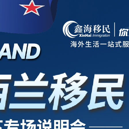
项目
新西兰
美国
欧洲
护照
澳洲
加拿大
亚洲
海房