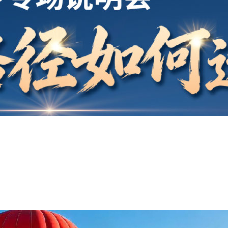
开户
安家
案例
鑫海