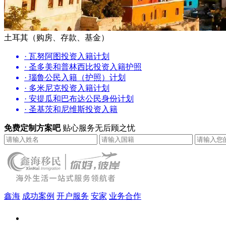
土耳其（购房、存款、基金）
· 瓦努阿图投资入籍计划
· 圣多美和普林西比投资入籍护照
· 瑙鲁公民入籍（护照）计划
· 多米尼克投资入籍计划
· 安提瓜和巴布达公民身份计划
· 圣基茨和尼维斯投资入籍
免费定制方案吧
贴心服务无后顾之忧
鑫海
成功案例
开户服务
安家
业务合作
鑫海（北京）总部