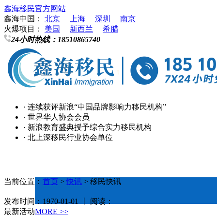
鑫海移民官方网站
鑫海中国：
北京
上海
深圳
南京
火爆项目：
美国
新西兰
希腊
24小时热线：
18510865740
· 连续获评新浪“中国品牌影响力移民机构”
· 世界华人协会会员
· 新浪教育盛典授予综合实力移民机构
· 北上深移民行业协会单位
当前位置：
首页
>
快讯
> 移民快讯
发布时间：1970-01-01 丨 阅读：
最新活动
MORE >>