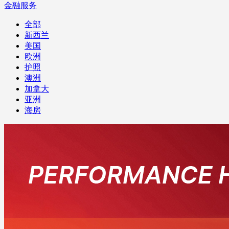
金融服务
全部
新西兰
美国
欧洲
护照
澳洲
加拿大
亚洲
海房