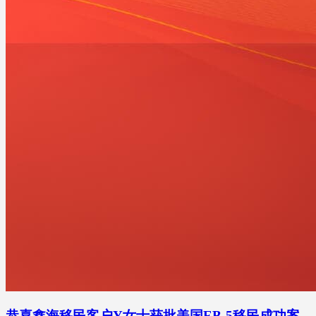
恭喜鑫海移民客户Y女士获批美国EB-5移民成功案