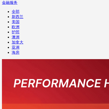
金融服务
全部
新西兰
美国
欧洲
护照
澳洲
加拿大
亚洲
海房