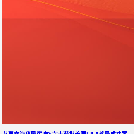
恭喜鑫海移民客户Y女士获批美国EB-5移民成功案