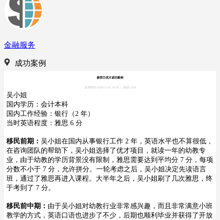
金融服务
成功案例
新西兰优才成功案例
发布时间:2020-11-02 18:16
|
阅读:5550
吴小姐
国内学历：会计本科
国内工作经验：银行（2 年）
当时英语程度：雅思 6 分
移民前期：
吴小姐在国内从事银行工作 2 年，英语水平也不算很低，
在咨询团队的帮助下，吴小姐选择了优才项目，就读一年的幼教专
业，由于幼教的学历背景没有限制，雅思需要达到平均分 7 分，每项
分数不小于 7 分，允许拼分。一轮考虑之后，吴小姐决定先读语言
班，通过了雅思再进入课程。大半年之后，吴小姐刷了几次雅思，终
于考到了 7 分。
移民前中期：
由于吴小姐对幼教行业非常感兴趣，而且非常满意小班
教学的方式，英语口语也进步了不少，后期也顺利毕业并获得了开放