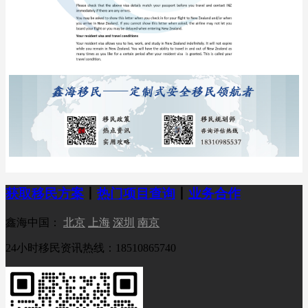
获取移民方案
丨
热门项目查询
丨
业务合作
鑫海中国：
北京
上海
深圳
南京
24小时移民资讯热线：18510865740