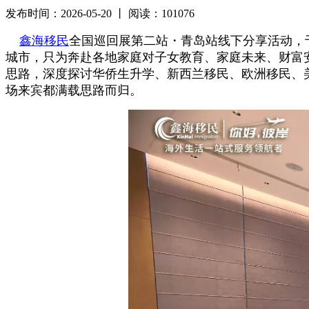
发布时间：2026-05-20 丨 阅读：101076
鑫海移民
全国巡回展第二站・青岛站线下分享活动，
城市，只为奔赴各地家庭对子女教育、家庭未来、财富
思路，深度探讨华侨生升学、新西兰移民、欧洲移民、
场来宾都满载思路而归。