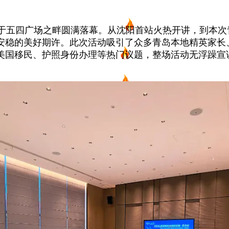
项目
新西兰
于五四广场之畔圆满落幕。从沈阳首站火热开讲，到本次
安稳的美好期许。此次活动吸引了众多青岛本地精英家长
美国移民、护照身份办理等热门议题，整场活动无浮躁宣
美国
欧洲
护照
澳洲
加拿大
亚洲
海房