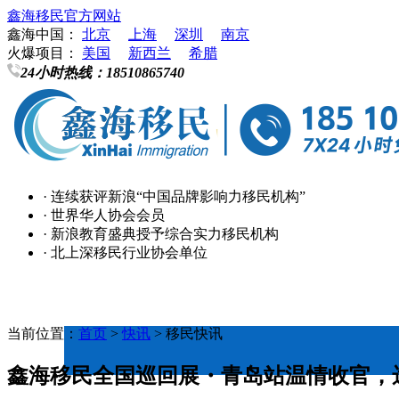
鑫海移民官方网站
鑫海中国：
北京
上海
深圳
南京
火爆项目：
美国
新西兰
希腊
24小时热线：
18510865740
· 连续获评新浪“中国品牌影响力移民机构”
· 世界华人协会会员
· 新浪教育盛典授予综合实力移民机构
· 北上深移民行业协会单位
当前位置：
首页
>
快讯
> 移民快讯
鑫海移民全国巡回展・青岛站温情收官，