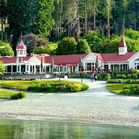
开户
安家
案例
鑫海