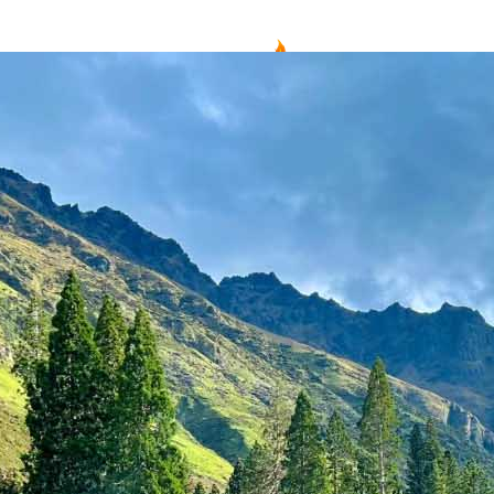
项目
新西兰
美国
欧洲
护照
澳洲
加拿大
亚洲
海房