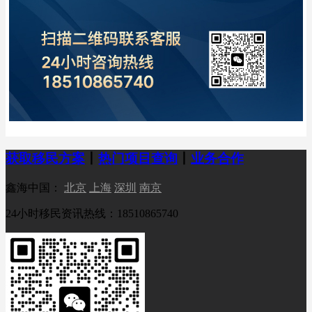
获取移民方案
丨
热门项目查询
丨
业务合作
鑫海中国：
北京
上海
深圳
南京
24小时移民资讯热线：18510865740