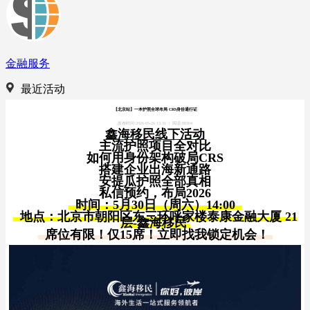
金融服务
最近活动
【北京站】一本护照全球布局 CRS身份通行证
发布时间:2026-05-26 13:31
|
阅读:88304
鑫海移民线下活动
主流护照项目全对比
如何用身份架构破局CRS
搭建企业出海新通路
安提瓜护照全部真相
私信预约，布局2026
时间：5月30日（周六）14:00
地点：
北京市朝阳区东三环呼家楼泰康金融大厦 21
层-鑫海移民
席位有限！
仅15席！
立即找我锁定机会！