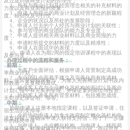
及过渡到该商业计划的合理性；
2、所有与商业计划及经营理念相关的补充材料的
力度以及商业简报的质量；
3、申请人所提出的商业计划及经营理念的新颖程
度、独创性及可行性；
4、企业的状况以及所处的发展阶段；
5、申请人过去的个人经历与商业计划的关联性；
6、参与管理的商业团队的能力及专业度；
7、申请人提供相关商业材料以及商业简报的力
度；
8、申请时所提交的材料的力度以及精准性；
9、申请人在面试中的表现；
10、申请人在为期2周的指定培训课程中的表现以
及参与度；
办理过程中的流程和服务：
前期：
1、为客戶全面评估，根据申请人背景制定高成功
率商业计划；
2、专业团队全面着手建立及完善化所有申请材
料，使其变得精准有力，为客人完善商业计划书及内
部数据，反复模拟面试。
3、确保客人在与企业孵化器机构的面试以及商业
计划汇报中有完美的呈现，并保证拿到席位与投资。
4、协助客人准备所有背景材料，包括雅思成绩、
无犯罪记录证明、等等。
中期：
协助申请人注册本地指定课程，以及签证申请，住
宿生活的安排等。
2、全程协助申请人加拿大政府制定孵化器机构申
请支持信，并确保申请人获得支持信，用于下一步骤
中的移民申请
3、与申请人、企业孵化机构、与申请人、移民局
保持联络，处理申请过程中的任何问题，跟踪进度，