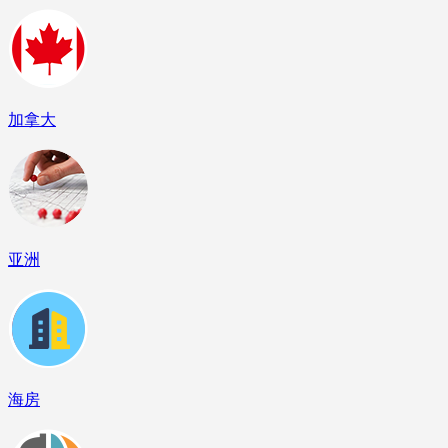
加拿大
亚洲
海房