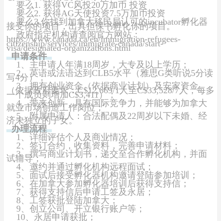
要么1. 获得VC风投20万加币 投资
要么2. 获得AG天使投资7.5万加币投资
要么3.你找到加拿大移民局认可的incubator孵化器
接受你的项目，出具担保书孵化你的项目。
政府指定机构请查阅官方网站：
https://www.canada.ca/en/immigration-refugees-
citizenship/services/immigrate-canada/start-
visa/designated-organizations.html
申请条件
1、主申请人年满18周岁，大专及以上学历；
2、英语或法语达到CLB5水平（雅思G类听说5分读
写4分）；
3、拥有创业资金（依据商业计划）及安家资金
（依据政府要求：C$12,669/1人至C$33,528/7人，每多
一个成员则增加C$3,411）；
4、带来创新，具有国际竞争力，并能够为加拿大
就业市场创造工作岗位；
5、附属申请人：合法配偶及22周岁以下未婚、经
济未独立的子女。
办理流程
1、详细评估个人及商业情况；
2、签订合约，收集资料，完善申请材料；
3、撰写商业计划书，递交至合作孵化机构，并面
试辅导；
4、邀约并通过孵化机构远程面试；
5、面试后接受孵化器机构邀请登陆参加培训；
6、在加拿大参加孵化器培训后获得支持信；
7、获得支持信后申请工签及永居；
8、工签获批登陆加拿大；
9、创立公司、开立银行账户等；
10、永居申请获批；