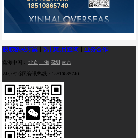
获取移民方案
丨
热门项目查询
丨
业务合作
鑫海中国：
北京
上海
深圳
南京
24小时移民资讯热线：18510865740