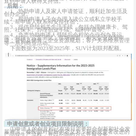
直到申请人获得支持信。
后期：
1、协助申请人及家人申请签证，顺利赴加生活及
创办企业。
2、帮助申请人子女办理入读公立或私立学校手
续，帮申请人联系和安排住宿；
3、提供登陆相关生活手续，包括办理健康卡、驾
照、社保卡、办理创业手续、福利申请等。
4、负责协助申请人登陆后全程的企业创办及运
营，包括：运营测试，市场调查，相关企业执照申
请，营销及销售，企业资源规划，客户关系维系管理
等一系列商业活动。
下面数据为2023至2025年，SUV计划联邦配额。
申请创意或者创业项目限制说明：
①申请人的创意和已有项目需要符合创新和社会发
展潮流，移民部对创新的定义为：新的或显著改进的
产品或生产流程，并以不同的方式开展业务。