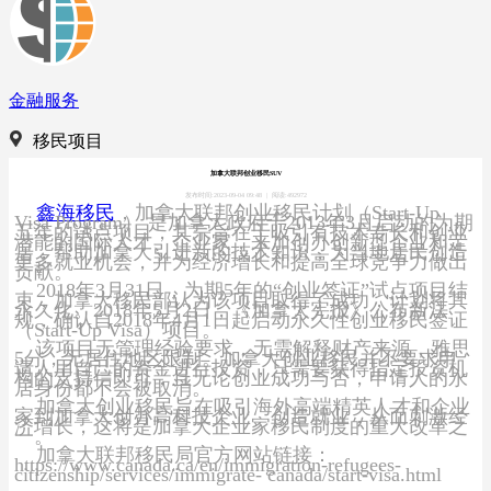
金融服务
移民项目
加拿大联邦创业移民SUV
发布时间:2023-09-04 09:48
|
阅读:492972
鑫海移民
，加拿大联邦创业移民计划（Start-Up
Visa Program） 是加拿大政府于2013年3月启动的为期
五年的试点项目，其宗旨在于吸引有技术专长和创业
潜能的国际人才、企业家，来加创办创新型企业和定
居，帮助加拿大引进新的技术知识，为当地居民创造
更多就业机会，并为经济增长和提高全球竞争力做出
贡献。
2018年3月31日，为期5年的“创业签证”试点项目结
束，加拿大移民部认为该项目取得了成功，计划将其
永久化。2018年5月2日，《加拿大宪报》公布新法
规，确认自2018年4月1日起启动永久性创业移民签证
（Start-Up Visa）项目。
该项目无管理经验要求，无需解释财产来源，雅思
5分，无居住地区限制。加拿大创业移民并不要求申
请人用自己的资金进行投资，只需要获得指定投资机
构的支持信即可，且无论创业成功与否，申请人的永
居身份都不会被取消。
加拿大创业移民旨在吸引海外高端精英人才和企业
家到加拿大创办高科技企业、创造就业，从而刺激经
济增长，这将是加拿大企业家移民制度的重大改革之
一。
加拿大联邦移民局官方网站链接：
https://www.canada.ca/en/immigration-refugees-
citizenship/services/immigrate- canada/start-visa.html