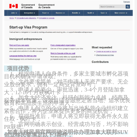
项目优势
1、根据申请人自身条件，多家主要城市孵化器项
目机构确保申请录取。
2、文件要求简单，对于申请人无资产要求、无企
业股份要求，拥有一定商业背景即可；
3、申请人投资少、审批迅速，3-4个月登陆加拿
大，12-16个月获枫叶卡；
4、加拿大经济发达，科研创新能力卓越，经商及
税务成本低廉，该项目适合愿意定居当地、追求优良
教育和高品质生活的申请人；
5、申请人创立的企业将与当地私营企业组织建立
紧密合作，将为企业家提供更多的商业机会；
6、获得批准后，申请人将立即获得无条件永久居
住权 - 枫叶卡；
7、官网明确表示创业、经营成功与否，均不影响
PR获批。
加拿大移民局官网明确说明你办理加拿大联邦SUV
创业移民要满足以下3条件：