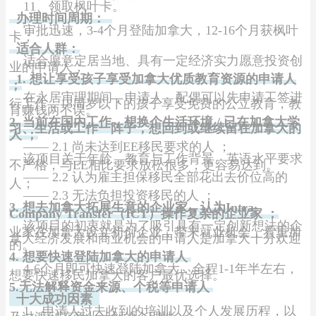
11、领取枫叶卡。
办理时间周期：
审批迅速，3-4个月登陆加拿大，12-16个月获枫叶
卡；
适合人群：
适合愿意定居当地、具有一定经济实力愿意投资创
业的申请人；
1. 想让享受孩子享受加拿大优质教育资源的申请人
；
在永居审理期间，申请人、配偶可以先申请工签进
行工作，18周岁以下的孩子享受免费的公立教育，教
育赚钱两不误。
2. 当前在国内工作，想换个生活环境 / 已在加拿大学
习、生活或工作一阵子，想回到或继续留在加拿大的
人 ；
—— 2.1 尚未达到EE移民要求的人 ；
该项目关于年龄、教育与工作背景、英语水平要求
不严格，与EE相比要求放松很多，更容易达到。
——
2.2 认为雇主担保移民全部花出去价位高的
人；
——
2.3 无法负担投资移民的人 ；
3. 想去加拿大拓展生意的企业家，认为Intra-
Company Transfer（ICT）操作复杂的企业家 ；
该项目的初衷就是为了吸引具有一定创新想法的企
业家在加拿大设立初创企业，带来就业机会，看重加
拿大经济发展和商业机会的申请人是加拿大十分欢迎
的。
4. 想要快速登陆加拿大的申请人
4-6个月即可快速登陆加拿大，全程1-1年半左右，
想要快速移民加拿大的客户最优选择。
5.无法解释资金来源、个税等申请人
十大成功因素
1、申请人过去收到的培训以及个人发展历程，以