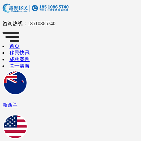
咨询热线：
18510865740
首页
移民快讯
成功案例
关于鑫海
新西兰