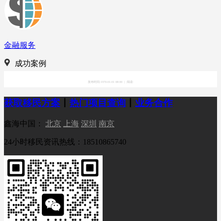
金融服务
成功案例
发布时间:1970-01-01 08:00
|
阅读:
获取移民方案
丨
热门项目查询
丨
业务合作
鑫海中国：
北京
上海
深圳
南京
24小时移民资讯热线：18510865740