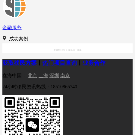
金融服务
成功案例
发布时间:1970-01-01 08:00
|
阅读:
获取移民方案
丨
热门项目查询
丨
业务合作
鑫海中国：
北京
上海
深圳
南京
24小时移民资讯热线：18510865740