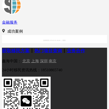
金融服务
成功案例
发布时间:1970-01-01 08:00
|
阅读:
获取移民方案
丨
热门项目查询
丨
业务合作
鑫海中国：
北京
上海
深圳
南京
24小时移民资讯热线：18510865740