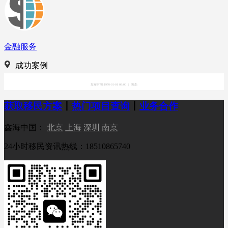
金融服务
成功案例
发布时间:1970-01-01 08:00
|
阅读:
获取移民方案
丨
热门项目查询
丨
业务合作
鑫海中国：
北京
上海
深圳
南京
24小时移民资讯热线：18510865740