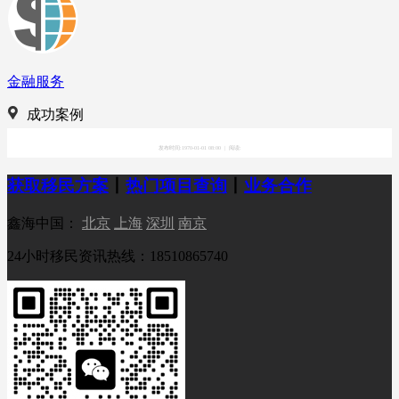
金融服务
成功案例
发布时间:1970-01-01 08:00
|
阅读:
获取移民方案
丨
热门项目查询
丨
业务合作
鑫海中国：
北京
上海
深圳
南京
24小时移民资讯热线：18510865740