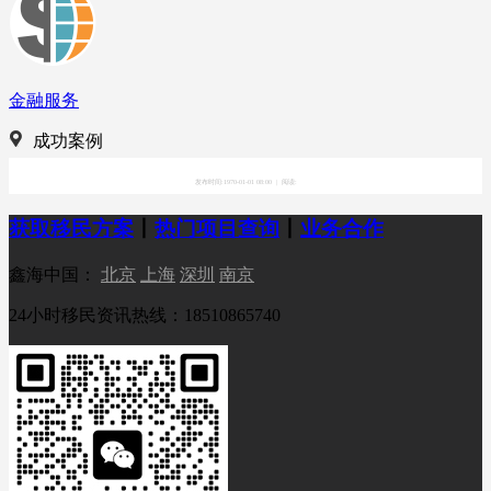
金融服务
成功案例
发布时间:1970-01-01 08:00
|
阅读:
获取移民方案
丨
热门项目查询
丨
业务合作
鑫海中国：
北京
上海
深圳
南京
24小时移民资讯热线：18510865740