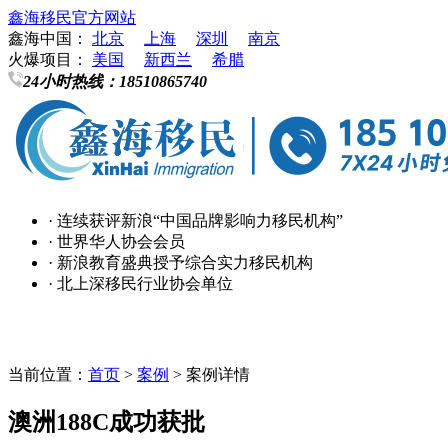
鑫海移民官方网站
鑫海中国：
北京
上海
深圳
南京
火爆项目：
美国
新西兰
希腊
24小时热线：
18510865740
· 连续获评新浪“中国品牌影响力移民机构”
· 世界华人协会会员
· 新浪教育盛典授予综合实力移民机构
· 北上深移民行业协会单位
当前位置：
首页
>
案例
> 案例详情
澳洲188C成功获批