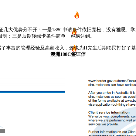
项目
新西兰
签证几大优势分不开：一是188C申请条件依旧宽松，没有雅思
美国
限制；三是后期转绿卡条件简单，容易达到。
累了丰富的管理经验及高额收入，这也为H先生后期移民打好了基
欧洲
澳洲188C签证信
护照
澳洲
加拿大
亚洲
海房