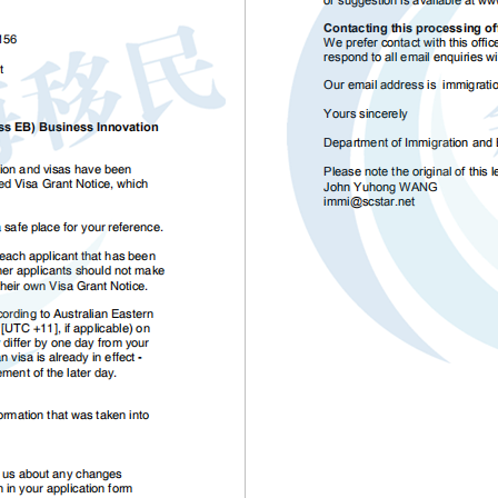
开户
安家
案例
鑫海