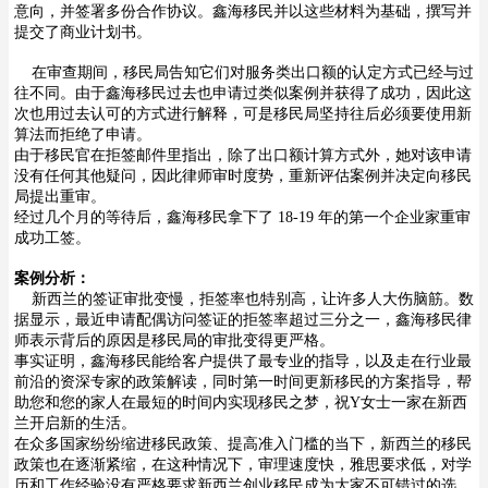
意向，并签署多份合作协议。鑫海移民并以这些材料为基础，撰写并
提交了商业计划书。
在审查期间，移民局告知它们对服务类出口额的认定方式已经与过
往不同。由于鑫海移民过去也申请过类似案例并获得了成功，因此这
次也用过去认可的方式进行解释，可是移民局坚持往后必须要使用新
算法而拒绝了申请。
由于移民官在拒签邮件里指出，除了出口额计算方式外，她对该申请
没有任何其他疑问，因此律师审时度势，重新评估案例并决定向移民
局提出重审。
经过几个月的等待后，鑫海移民拿下了 18-19 年的第一个企业家重审
成功工签。
案例分析：
新西兰的签证审批变慢，拒签率也特别高，让许多人大伤脑筋。数
据显示，最近申请配偶访问签证的拒签率超过三分之一，鑫海移民律
师表示背后的原因是移民局的审批变得更严格。
事实证明，鑫海移民能给客户提供了最专业的指导，以及走在行业最
前沿的资深专家的政策解读，同时第一时间更新移民的方案指导，帮
助您和您的家人在最短的时间内实现移民之梦，祝Y女士一家在新西
兰开启新的生活。
在众多国家纷纷缩进移民政策、提高准入门槛的当下，新西兰的移民
政策也在逐渐紧缩，在这种情况下，审理速度快，雅思要求低，对学
历和工作经验没有严格要求新西兰创业移民成为大家不可错过的选