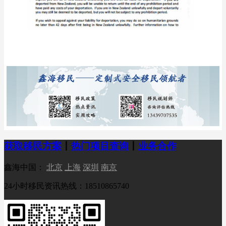
获取移民方案
丨
热门项目查询
丨
业务合作
鑫海中国：
北京
上海
深圳
南京
24小时移民资讯热线：18510865740