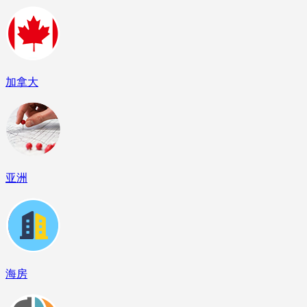
加拿大
亚洲
海房