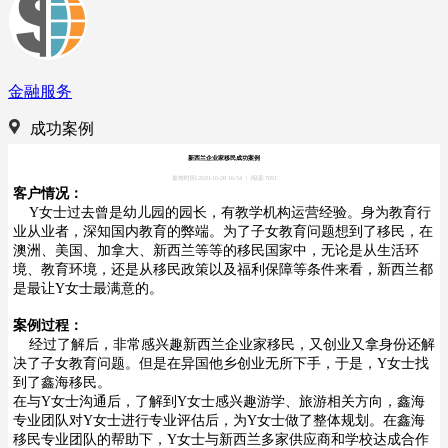
金融服务
成功案例
新西兰企业家移民成功案例
发布时间:2020-10-28 16:54
|
阅读:7051
客户情况：
Y女士过去曾是幼儿园的园长，有教学机构运营经验。身为教育行
业从业者，深知国内教育的弊端。为了子女教育问题想到了移民，在
澳洲、美国、加拿大、新西兰等等的移民国家中，无论是从生活环
境、教育环境，还是从移民政策以及福利保障等条件来看，新西兰都
是最让Y女士最满意的。
案例过程：
经过了解后，非常感兴趣新西兰企业家移民，又创业又拿身份还解
决了子女教育问题。但是在异国他乡创业无所下手，于是，Y女士找
到了鑫海移民。
在与Y女士沟通后，了解到Y女士感兴趣游学、旅游相关方向，鑫海
专业团队对Y女士进行专业评估后，为Y女士做了整体规划。在鑫海
移民专业团队的帮助下，Y女士与新西兰多家供应商和学校达成合作