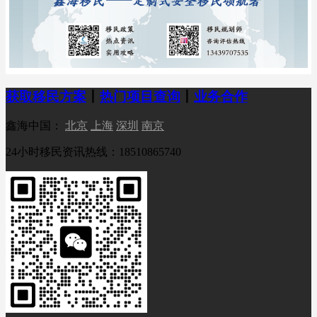
获取移民方案
丨
热门项目查询
丨
业务合作
鑫海中国：
北京
上海
深圳
南京
24小时移民资讯热线：18510865740