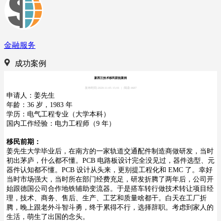
金融服务
成功案例
新西兰技术移民获批案例
发布时间:2020-11-05 15:01
|
阅读:4687
申请人：姜先生
年龄：36 岁，1983 年
学历：电气工程专业（大学本科）
国内工作经验：电力工程师（9 年）
移民前期：
姜先生大学毕业后，在南方的一家轨道交通配件制造商做研发，当时
初出茅庐，什么都不懂。PCB 电路板
设计完全没见过，器件选型、元
器件认知都不懂。PCB 设计从头来，更别提工程化和 EMC 了。幸好
当时市场
强大，当时所在部门经费充足，研发折腾了两年后，公司开
始跟德国公司合作地铁辅助变流器。于是搭车转行
做技术转让项目经
理，技术、商务、售后、生产、工艺和质量啥都干。白天在工厂折
腾，晚上跟老外斗智斗勇，
终于累得不行，选择辞职。考虑到家人的
生活，萌生了出国的念头。