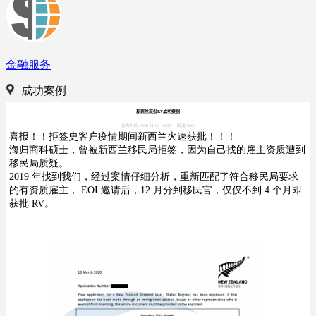
金融服务
成功案例
新西兰获批RV成功案例
发布时间:2020-11-02 16:23
|
阅读:6602
喜报！！拒签史客户疫情期间新西兰火速获批！！！
海归商科硕士，曾被新西兰移民局拒签，因为自己找的雇主资质遭到
移民局质疑。
2019 年找到我们，经过案情仔细分析，重新匹配了符合移民局要求
的有资质雇主， EOI 邀请后，12 月分到移民官，仅仅不到 4 个月即
获批 RV。