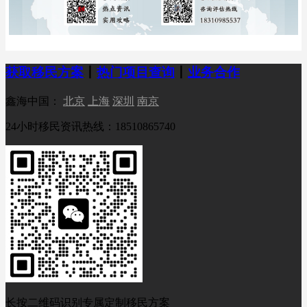
获取移民方案
丨
热门项目查询
丨
业务合作
鑫海中国：
北京
上海
深圳
南京
24小时移民资讯热线：18510865740
长按二维码识别专属定制移民方案