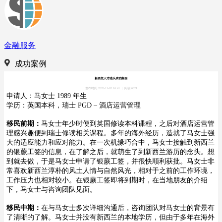
金融服务
成功案例
新西兰人才猎头成功案例
发布时间:2020-11-02 16:41
|
阅读:6021
申请人：马女士 1989 年生
学历：英国本科，瑞士 PGD – 酒店运营管理
移民前期：
马女士年少时便到英国修读本科课程，之后对酒店运营管
理感兴趣便到瑞士修读相关课程。多年的海外经历，造就了马女士强
大的适应能力和应对能力。在一次机缘巧合中，马女士接触到新西兰
的银蕨工签的信息，在了解之后，就萌生了到新西兰游历的念头。想
到就去做，于是马女士申请了银蕨工签，并很快顺利获批。马女士非
常喜欢新西兰淳朴的风土人情与自然风光，相对于之前的工作环境，
工作压力也相对较小。在银蕨工签即将到期时，在当地朋友的介绍
下，马女士与咨询团队见面。
移民中期：
在与马女士多次详细沟通后，咨询团队对马女士的背景有
了清晰的了解。马女士并没有新西兰的本地学历，但由于多年在海外