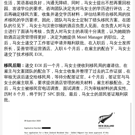
生活，英语基础良好，沟通无障碍。同时，马女士提出不想再重回校
园、攻读学位的要求。咨询团队决定先对马女士的学历进行评估，之
后再确定移民方案。收集并递交学历材料，评估结果符合移民局的技
术移民的学历要求。因此，团队与马女士定制了猎头移民方案。在团
队的引见下，马女士与汉密尔顿的酒店负责人见面。在负责人对马女
士进行了面谈与考核，负责人对马女士的表现十分满意，认为她能协
助酒店运营管理得更好，决定为她提供 Motel Manager 的职位。之
后，马女士递交了工作签证申请并顺利获批。在入职后，马女士发挥
所长，妥善管理运营酒店。入职 6 个月后，在雇主的配合下，马女士
递交了技术移民 EOI。
移民后期：
递交 EOI 后一个月，马女士便收到移民局的邀请信。在
雇主与文案团队的配合下，马女士收集并整理了过去的工作证据，在
审核无误后递交给移民局，等待分配签证官。4 个月后，签证官与马
女士的雇主联系，要求提供酒店管理的相关材料，雇主积极配合。之
后，马女士被移民官电话调查、面试调查，只为审核材料的真实性。
历时 8 个月，终于到了 SPC 阶段。最后，马女士的居民签证顺利获
批。