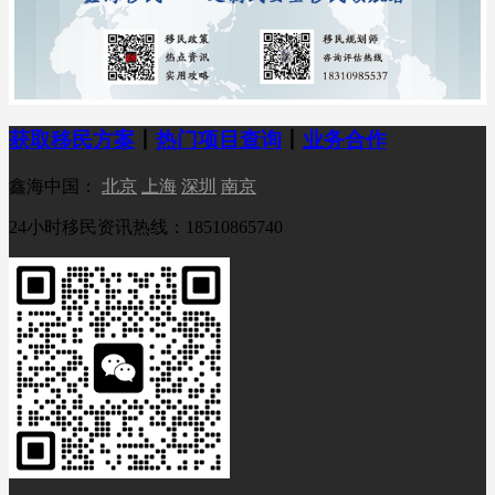
获取移民方案
丨
热门项目查询
丨
业务合作
鑫海中国：
北京
上海
深圳
南京
24小时移民资讯热线：18510865740