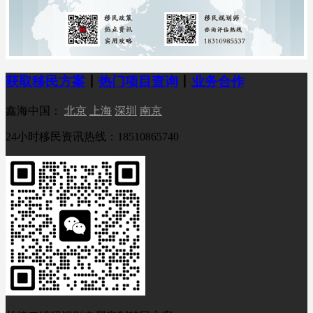
获取移民方案
丨
热门项目查询
丨
业务合作
鑫海中国：
北京
上海
深圳
南京
24小时移民资讯热线：18510865740