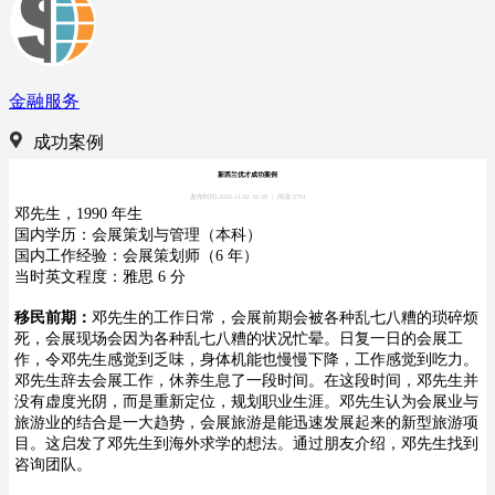
金融服务
成功案例
新西兰优才成功案例
发布时间:2020-11-02 16:59
|
阅读:5701
邓先生，1990 年生
国内学历：会展策划与管理（本科）
国内工作经验：会展策划师（6 年）
当时英文程度：雅思 6 分
移民前期：
邓先生的工作日常，会展前期会被各种乱七八糟的琐碎烦
死，会展现场会因为各种乱七八糟的状况忙晕。日复一日的会展工
作，令邓先生感觉到乏味，身体机能也慢慢下降，工作感觉到吃力。
邓先生辞去会展工作，休养生息了一段时间。在这段时间，邓先生并
没有虚度光阴，而是重新定位，规划职业生涯。邓先生认为会展业与
旅游业的结合是一大趋势，会展旅游是能迅速发展起来的新型旅游项
目。这启发了邓先生到海外求学的想法。通过朋友介绍，邓先生找到
咨询团队。