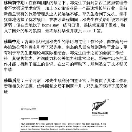
移民前中期：
在咨询团队的帮助下，邓先生了解到新西兰旅游管理专
业不太强调学术背景；加上 NZ 旅游业是一个高速增长的行业，目前
新西兰现有的旅游管理从业人员远远不够。邓先生看到了先机。毫不
犹豫地选择了优才项目。在攻读课程期间，邓先生在英语听说方面较
薄弱，便在当地找了 home stay，练习口语。很快就克服了困难，融
入了国外的学习氛围，最终顺利毕业并获批 open 工签。
移民中期：
咨询团队根据邓先生的学历与过往工作经验，向在南岛开
办旅游公司的雇主引荐了邓先生。南岛的风景名胜则远多于北岛，更
有利于邓先生把理论与实际相结合。邓先生由于之前的会展工作经
验，其销售能力、咨询能力和公关能力都非常出色。邓先生出色的工
作才能，得到了雇主的赏识。在公司的帮助下，顺利递交了技术移民
申请。
移民后期：
三个月后，邓先生顺利分到签证官，并提供了具体工作职
责和相关的证据。信件回复之后不到两个月，邓先生即获得了居民签
证