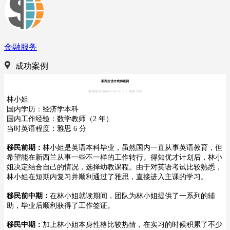
金融服务
成功案例
新西兰优才成功案例
发布时间:2020-11-02 18:13
|
阅读:5084
林小姐
国内学历：经济学本科
国内工作经验：数学教师（2 年）
当时英语程度：雅思 6 分
移民前期：
林小姐是英语本科毕业，虽然国内一直从事英语教育，但
希望能在新西兰从事一些不一样的工作转行。得知优才计划后，林小
姐决定结合自己的情况，选择幼教课程。由于对英语考试比较熟悉，
林小姐在短期内复习并顺利通过了雅思，直接进入主课的学习。
移民前中期：
在林小姐就读期间，团队为林小姐提供了一系列的辅
助，毕业后顺利获得了工作签证。
移民中期：
加上林小姐本身性格比较热情，在实习的时候积累了不少