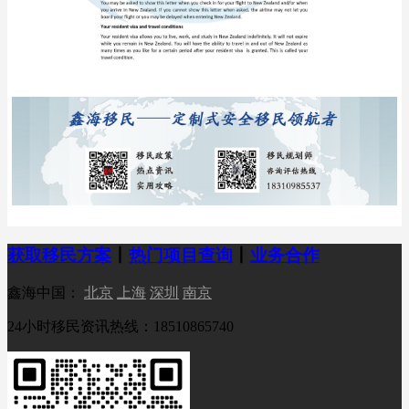
获取移民方案
丨
热门项目查询
丨
业务合作
鑫海中国：
北京
上海
深圳
南京
24小时移民资讯热线：18510865740