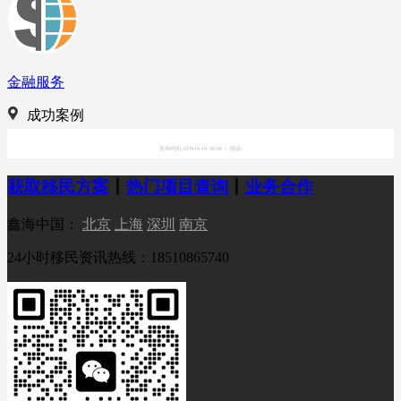
金融服务
成功案例
发布时间:1970-01-01 08:00
|
阅读:
获取移民方案
丨
热门项目查询
丨
业务合作
鑫海中国：
北京
上海
深圳
南京
24小时移民资讯热线：18510865740